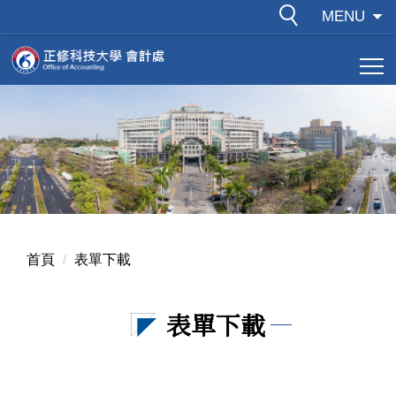
跳
MENU
到
主
要
內
容
區
首頁
表單下載
表單下載