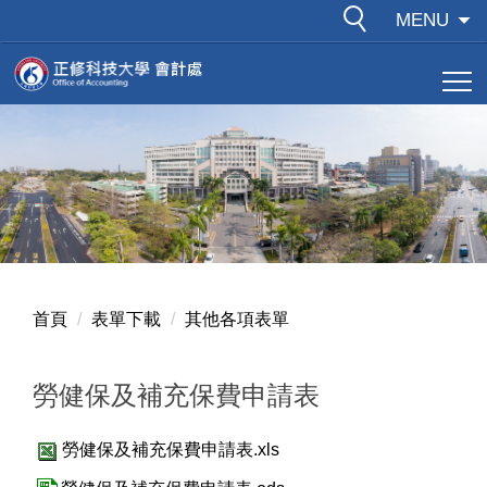
跳
MENU
到
主
要
內
容
區
首頁
表單下載
其他各項表單
勞健保及補充保費申請表
勞健保及補充保費申請表.xls