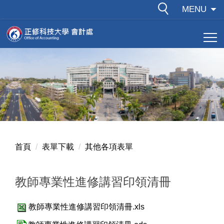
跳
MENU
到
主
要
內
容
區
首頁
表單下載
其他各項表單
教師專業性進修講習印領清冊
教師專業性進修講習印領清冊.xls