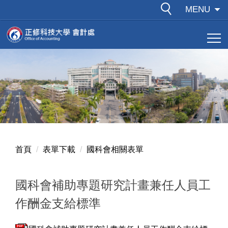
跳
MENU
到
主
要
內
容
區
首頁
表單下載
國科會相關表單
國科會補助專題研究計畫兼任人員工
作酬金支給標準