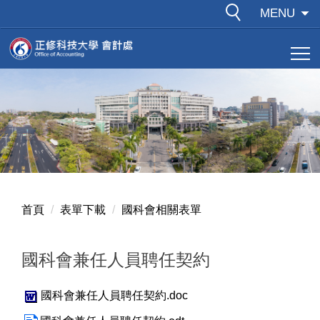
跳
MENU
到
主
要
內
容
區
首頁
表單下載
國科會相關表單
國科會兼任人員聘任契約
國科會兼任人員聘任契約.doc