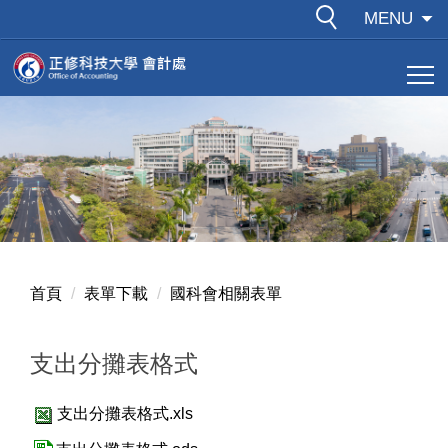
跳
MENU
到
主
要
內
容
區
首頁
表單下載
國科會相關表單
支出分攤表格式
支出分攤表格式.xls