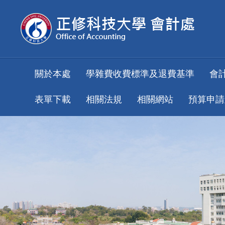
跳
到
主
要
內
容
關於本處
學雜費收費標準及退費基準
會
區
表單下載
相關法規
相關網站
預算申請