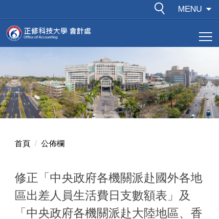
跳
MENU
到
主
要
內
容
區
首頁
公佈欄
修正「中央政府各機關派赴國外各地
區出差人員生活費日支數額表」及
「中央政府各機關派赴大陸地區、香