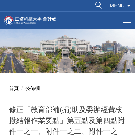
跳
MENU
到
主
要
內
容
區
首頁
公佈欄
修正「教育部補(捐)助及委辦經費核
撥結報作業要點」第五點及第四點附
件一之一、附件一之二、附件一之