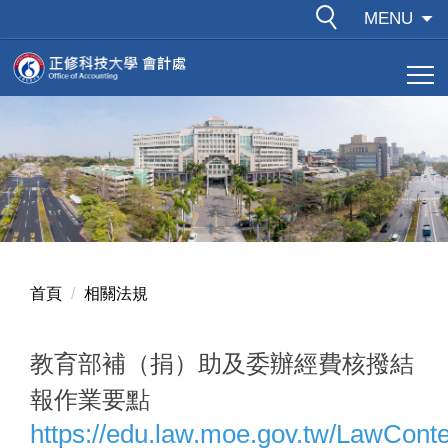
跳
MENU
到
主
要
內
容
區
首頁
相關法規
教育部補（捐）助及委辦經費核撥結
報作業要點
https://edu.law.moe.gov.tw/LawCont