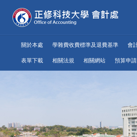
跳
到
主
要
內
容
關於本處
學雜費收費標準及退費基準
會
區
表單下載
相關法規
相關網站
預算申請