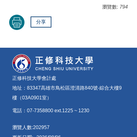
瀏覽數:
794
分享
正修科技大學會計處
地址：83347高雄市鳥松區澄清路840號-綜合大樓9
樓（03A0901室）
電話：07-7358800 ext.1225 ~ 1230
瀏覽人數:
2
0
2
9
5
7