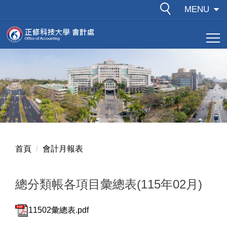
跳
MENU
到
主
要
內
容
區
首頁
會計月報表
總分類帳各項目彙總表(115年02月)
11502彙總表.pdf