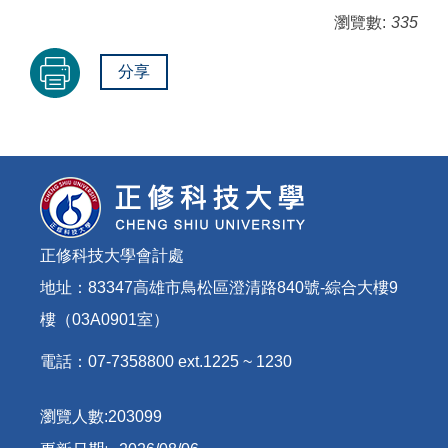
瀏覽數:
335
分享
正修科技大學會計處
地址：83347高雄市鳥松區澄清路840號-綜合大樓9
樓（03A0901室）
電話：07-7358800 ext.1225 ~ 1230
瀏覽人數:
2
0
3
0
9
9