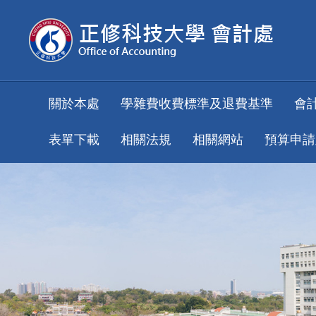
跳
到
主
要
內
容
關於本處
學雜費收費標準及退費基準
會
區
表單下載
相關法規
相關網站
預算申請