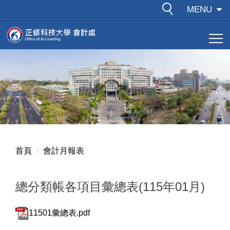
跳
MENU
到
主
要
內
容
區
首頁
會計月報表
總分類帳各項目彙總表(115年01月)
11501彙總表.pdf