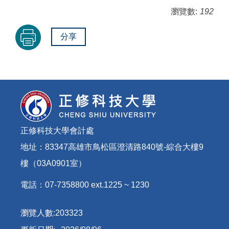
瀏覽數:
192
分享
正修科技大學會計處
地址：83347高雄市鳥松區澄清路840號-綜合大樓9
樓（03A0901室）
電話：07-7358800 ext.1225 ~ 1230
瀏覽人數:
2
0
3
3
2
3