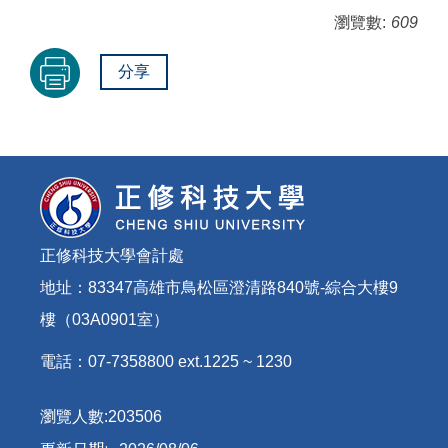
瀏覽數:
609
分享
正修科技大學會計處
地址：83347高雄市鳥松區澄清路840號-綜合大樓9
樓（03A0901室）
電話：07-7358800 ext.1225 ~ 1230
瀏覽人數:
2
0
3
5
0
6